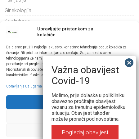
Ginekologija
Kardiologija
Upravljajte pristankom za
Korisni linkovi
kolačiće
Da bismo pružili najbolje iskustvo, koristimo tehnologije poput kolačića za
Naručite se
čuvanje i/ili pristup informacijama o uređaju. Suglasnost s ovim
tehnologijama će nam omogućiti da obrađujemo podatke kao što su
Cjenik
ponašanje pri pregledavanju ili jedinstveni ID-ovi na ovoj web stranici.
Važna obavijest
Nepristanak ili povlačenje suglasnosti može negativno utjecati na određene
Kontakt
karakteristike i funkcije.
Covid-19
Blog
Upravljanje uslugama
Arhiva novosti
Molimo, prije dolaska u polikliniku
obavezno pročitajte obavijest
Prihvati
vezanu za trenutnu epidemiološku
siječanj 2023
situaciju. Obavijest također
Zabrani
možete pronaći pod novostima.
kolovoz 2022
Pogledaj postavke
lipanj 2022
Pogledaj obavijest