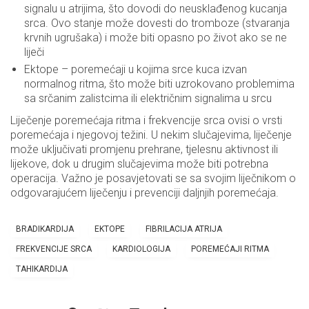
signalu u atrijima, što dovodi do neusklađenog kucanja
srca. Ovo stanje može dovesti do tromboze (stvaranja
krvnih ugrušaka) i može biti opasno po život ako se ne
liječi
Ektope – poremećaji u kojima srce kuca izvan
normalnog ritma, što može biti uzrokovano problemima
sa srčanim zalistcima ili električnim signalima u srcu
Liječenje poremećaja ritma i frekvencije srca ovisi o vrsti
poremećaja i njegovoj težini. U nekim slučajevima, liječenje
može uključivati promjenu prehrane, tjelesnu aktivnost ili
lijekove, dok u drugim slučajevima može biti potrebna
operacija. Važno je posavjetovati se sa svojim liječnikom o
odgovarajućem liječenju i prevenciji daljnjih poremećaja.
BRADIKARDIJA
EKTOPE
FIBRILACIJA ATRIJA
FREKVENCIJE SRCA
KARDIOLOGIJA
POREMEĆAJI RITMA
TAHIKARDIJA