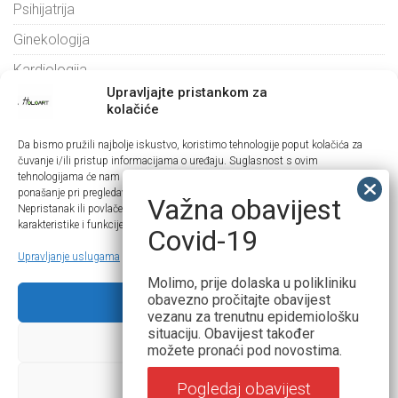
Psihijatrija
Ginekologija
Kardiologija
Upravljajte pristankom za
Korisni linkovi
kolačiće
Da bismo pružili najbolje iskustvo, koristimo tehnologije poput kolačića za
Naručite se
čuvanje i/ili pristup informacijama o uređaju. Suglasnost s ovim
tehnologijama će nam omogućiti da obrađujemo podatke kao što su
Cjenik
ponašanje pri pregledavanju ili jedinstveni ID-ovi na ovoj web stranici.
Važna obavijest
Nepristanak ili povlačenje suglasnosti može negativno utjecati na određene
Kontakt
karakteristike i funkcije.
Covid-19
Blog
Upravljanje uslugama
Arhiva novosti
Molimo, prije dolaska u polikliniku
obavezno pročitajte obavijest
Prihvati
vezanu za trenutnu epidemiološku
siječanj 2023
situaciju. Obavijest također
Zabrani
možete pronaći pod novostima.
kolovoz 2022
Pogledaj postavke
lipanj 2022
Pogledaj obavijest